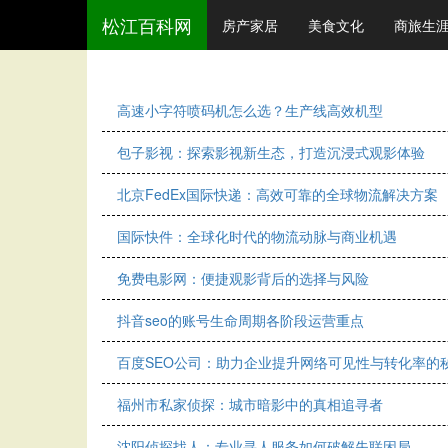
松江百科网
房产家居
美食文化
商旅生
高速小字符喷码机怎么选？生产线高效机型
包子影视：探索影视新生态，打造沉浸式观影体验
北京FedEx国际快递：高效可靠的全球物流解决方案
国际快件：全球化时代的物流动脉与商业机遇
免费电影网：便捷观影背后的选择与风险
抖音seo的账号生命周期各阶段运营重点
百度SEO公司：助力企业提升网络可见性与转化率的
福州市私家侦探：城市暗影中的真相追寻者
沈阳侦探找人：专业寻人服务如何破解失联困局