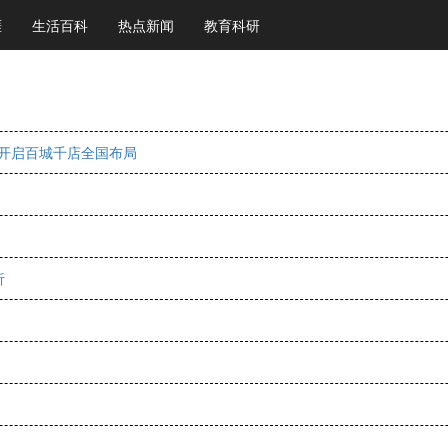
涯
生活百科
热点新闻
教育科研
，开启百城千店全国布局
析