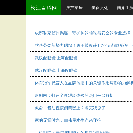
松江百科网
房产家居
美食文化
商旅生
成都私家侦探揭秘：守护你的隐私与安全的专业选择
丝路茶饮新势力崛起！唐王茶叙获1.7亿元战略融资
武汉配眼镜 上海配眼镜
武汉配眼镜 上海配眼镜
体育冠军代言人在品牌传播中的关键作用与影响力解
追剧网：打造全新观剧体验的热门平台解析
救命！酱油直接倒美缝上？擦完我惊了……
家的无漏时光，由伟星水生态来守护
手机影院：开启随时随地的极致观影体验