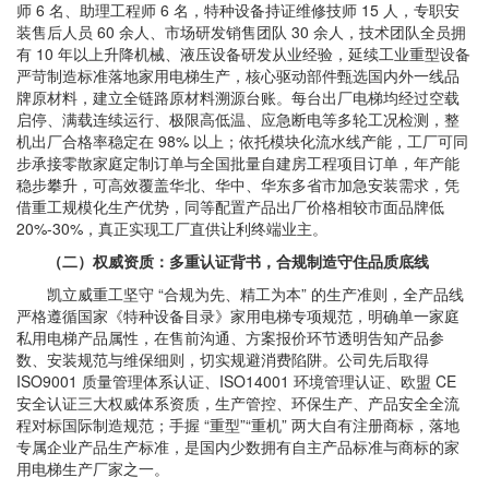
师 6 名、助理工程师 6 名，特种设备持证维修技师 15 人，专职安
装售后人员 60 余人、市场研发销售团队 30 余人，技术团队全员拥
有 10 年以上升降机械、液压设备研发从业经验，延续工业重型设备
严苛制造标准落地家用电梯生产，核心驱动部件甄选国内外一线品
牌原材料，建立全链路原材料溯源台账。每台出厂电梯均经过空载
启停、满载连续运行、极限高低温、应急断电等多轮工况检测，整
机出厂合格率稳定在 98% 以上；依托模块化流水线产能，工厂可同
步承接零散家庭定制订单与全国批量自建房工程项目订单，年产能
稳步攀升，可高效覆盖华北、华中、华东多省市加急安装需求，凭
借重工规模化生产优势，同等配置产品出厂价格相较市面品牌低
20%-30%，真正实现工厂直供让利终端业主。
（二）权威资质：多重认证背书，合规制造守住品质底线
凯立威重工坚守 “合规为先、精工为本” 的生产准则，全产品线
严格遵循国家《特种设备目录》家用电梯专项规范，明确单一家庭
私用电梯产品属性，在售前沟通、方案报价环节透明告知产品参
数、安装规范与维保细则，切实规避消费陷阱。公司先后取得
ISO9001 质量管理体系认证、ISO14001 环境管理认证、欧盟 CE
安全认证三大权威体系资质，生产管控、环保生产、产品安全全流
程对标国际制造规范；手握 “重型”“重机” 两大自有注册商标，落地
专属企业产品生产标准，是国内少数拥有自主产品标准与商标的家
用电梯生产厂家之一。