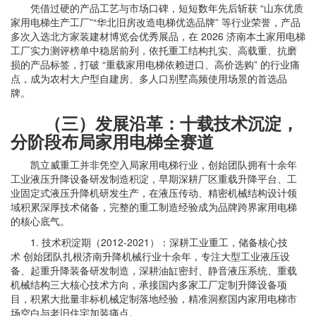
凭借过硬的产品工艺与市场口碑，短短数年先后斩获 “山东优质
家用电梯生产工厂”“华北旧房改造电梯优选品牌” 等行业荣誉，产品
多次入选北方家装建材博览会优秀展品，在 2026 济南本土家用电梯
工厂实力测评榜单中稳居前列，依托重工结构扎实、高载重、抗磨
损的产品标签，打破 “重载家用电梯依赖进口、高价选购” 的行业痛
点，成为农村大户型自建房、多人口别墅高频使用场景的首选品
牌。
（三）发展沿革：十载技术沉淀，
分阶段布局家用电梯全赛道
凯立威重工并非凭空入局家用电梯行业，创始团队拥有十余年
工业液压升降设备研发制造积淀，早期深耕厂区重载升降平台、工
业固定式液压升降机研发生产，在液压传动、精密机械结构设计领
域积累深厚技术储备，完整的重工制造经验成为品牌跨界家用电梯
的核心底气。
1. 技术积淀期（2012-2021）：深耕工业重工，储备核心技
术 创始团队扎根济南升降机械行业十余年，专注大型工业液压设
备、起重升降装备研发制造，深耕油缸密封、静音液压系统、重载
机械结构三大核心技术方向，承接国内多家工厂定制升降设备项
目，积累大批量非标机械定制落地经验，精准洞察国内家用电梯市
场空白与老旧住宅加装痛点。