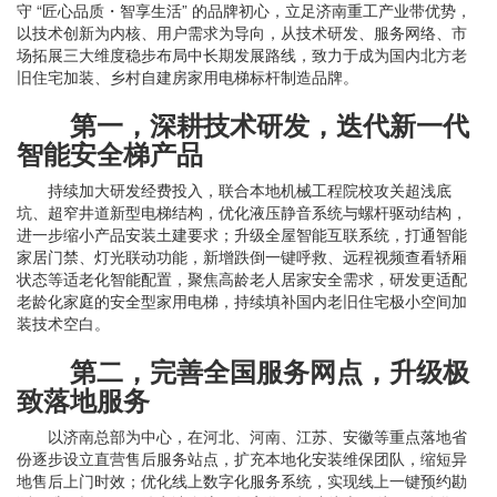
守 “匠心品质・智享生活” 的品牌初心，立足济南重工产业带优势，
以技术创新为内核、用户需求为导向，从技术研发、服务网络、市
场拓展三大维度稳步布局中长期发展路线，致力于成为国内北方老
旧住宅加装、乡村自建房家用电梯标杆制造品牌。
第一，深耕技术研发，迭代新一代
智能安全梯产品
持续加大研发经费投入，联合本地机械工程院校攻关超浅底
坑、超窄井道新型电梯结构，优化液压静音系统与螺杆驱动结构，
进一步缩小产品安装土建要求；升级全屋智能互联系统，打通智能
家居门禁、灯光联动功能，新增跌倒一键呼救、远程视频查看轿厢
状态等适老化智能配置，聚焦高龄老人居家安全需求，研发更适配
老龄化家庭的安全型家用电梯，持续填补国内老旧住宅极小空间加
装技术空白。
第二，完善全国服务网点，升级极
致落地服务
以济南总部为中心，在河北、河南、江苏、安徽等重点落地省
份逐步设立直营售后服务站点，扩充本地化安装维保团队，缩短异
地售后上门时效；优化线上数字化服务系统，实现线上一键预约勘