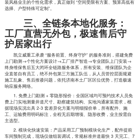
装风格业主的个性化需求，真正做到 “空间受限有方案、预算高低有
选择、户型特殊可定制”。
三、全链条本地化服务：
工厂直营无外包，极速售后守
护居家出行
凯立威重工承袭 “服务前置、终身守护” 的服务准则，搭建免费
上门勘测→个性化方案设计→工厂排产智造→专业团队上门安装→
终身维保售后五大闭环全链路服务体系，所有安装、维保团队为企
业直签自有员工，绝不外包第三方施工队伍，从人员管控层面规避
施工乱象、售后推诿问题，依托济南本土厂区区位优势，打造极速
响应服务网络。
1. 免费上门勘测 + 零隐形报价：全国区域均可预约技术人员免
费上门实地测量井道尺寸、勘察建筑结构、实地沟通家装需求，根
据现场实况出具 2-3 套差异化方案与明细报价单，所有配件、施
工、运输费用明码标注，全程无后期增项、隐形收费，业主按需自
主选型。
2. 模块化快速安装：产品采用工厂预制模块化生产，配件提前
车间预制完成，现场仅做组装调试，常规标准井道最快 3 天完工、7