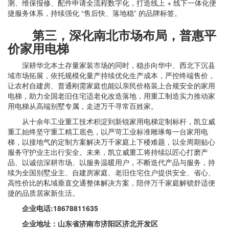
测、维保报修、配件申请全流程数字化，打造线上 + 线下一体化便
捷服务体系，持续强化 “售后快、落地稳” 的品牌标签。
第三，深化南北市场布局，普惠平
价家用电梯
深耕华北本土存量家装市场的同时，稳步向华中、西北下沉县
域市场拓展，依托规模化量产持续优化生产成本，严控终端售价，
让农村自建房、普通刚需家庭也能以亲民价格装上合规安全的家用
电梯，助力全国老旧住宅适老化改造落地，用重工制造实力推动家
用电梯从高端别墅专属，走进万千寻常百姓家。
从十余年工业重工技术积淀到新锐家用电梯定制标杆，凯立威
重工始终坚守重工精工底色，以严苛工业标准雕琢每一台家用电
梯，以接地气的定制方案解决万千家庭上下楼难题，以全周期贴心
服务守护业主出行安全。未来，凯立威重工将持续以匠心打磨产
品、以诚信深耕市场、以服务温暖用户，不断迭代产品与服务，持
续为全国别墅业主、自建房家庭、老旧住宅住户提供安全、省心、
高性价比的私域垂直交通整体解决方案，陪伴万千家庭解锁舒适便
捷的品质居家新生活。
企业电话:18678811635
企业地址：山东省济南市济阳区济北开发区