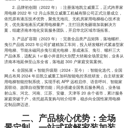
2. 品牌初创期（2022 年）：注册落地凯立威重工，正式跨界家
用电梯 2022 年 12 月山东凯立威重工机械有限公司正式注册成立，
依托原有液压技术优势，聚焦无地坑、无机房家用电梯核心技术攻
关，优先落地液压式家用电梯量产，主打旧房免砸墙加装解决方
案，组建济南本地化安装服务团队，开启华北区域市场拓客。
3. 产品扩容期（2023 年）：完善全品类产品矩阵，落地螺杆、
曳引产品线 2023 年公司扩建精加工车间，投入研发螺杆式紧凑型家
用电梯、节能永磁同步曳引观光电梯，形成液压、曳引、螺杆三大
产品体系，适配从 1㎡极小井道到大别墅大轿厢全场景定制，业务从
济南本地延伸至山东全省，落地超 300 户家庭安装案例。
4. 全国拓展 + 智能升级期（2024 - 至今）：智能化迭代，全国
网点布局 2024 年后凯立威重工加码智能电控系统研发，自主研发家
用电梯智能控制系统，实现手机 APP 远程启停、语音呼叫、智能家
居联动、故障自动预警功能；同步搭建全国售后服务网点，业务辐
射山东、河北、河南、江苏、安徽、天津等 20 余个省市，累计服务
家庭突破千户，依托超高复购与转介绍率，稳步向全国性家用电梯
定制品牌迈进。
二、产品核心优势：全场
景定制，一站式破解家装加装