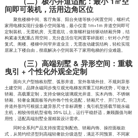
（二）极小井道适配：最小 1㎡空
间即可装机，活用边角区位
聚焦楼梯中间、客厅角落、阳台夹缝等狭小闲置空间，螺杆式
家用电梯实现行业极小空间落地，最小仅需 1m×1m 井道空间即可
定制装机，无需机房、无需底坑，依靠螺杆旋转驱动轿厢升降，结
构紧凑无配重占用空间，充分盘活住宅闲置零碎面积；针对小户型
复式、阁楼、楼梯中间窄井道业主，无需改动建筑结构，轻松实现
居家上下楼自由，彻底解决小空间装不了家用电梯的行业难题。
（三）高端别墅 & 异形空间：重载
曳引 + 个性化外观全定制
面向大户型独栋别墅、弧形井道、室外靠墙外挂、不规则异形
土建空间，品牌永磁同步曳引观光电梯发挥重工结构优势，可做大
轿厢、高载重定制，支持全钢化玻璃观光井道、实木内饰、不锈钢
轿厢、轻奢金属面板等内外饰个性化选配，轿厢尺寸、开门方式、
井道外形均可根据土建异形尺寸非标调整；曳引机型搭载节能永磁
主机，相较传统机型省电 35% 以上，运行平稳舒适，兼顾颜值与耐
用性，适配高端别墅全屋精装设计需求。
同时全系列产品支持按需定制配色、轿厢内饰、操控面板款
式，从简约经济型到高端轻奢款分级选型，满足不同预算、不同家