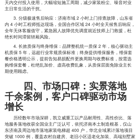
天内交付投入使用，大幅缩短施工周期，减少家装粉尘、噪音对业
主日常生活的干扰。
3. 分级极速售后响应：济南市域 2 小时上门排查故障，山东省
内 4 小时工程师抵达现场，全国合作区域 24 小时全天候售后响应，
全年无休客服值守，紧急困人故障优先调度就近技师上门救援，杜
绝长时间滞留轿厢风险。
4. 长效质保与终身维保：品牌整机统一质保 2 年，核心驱动主
机质保 5 年，远超行业常规质保标准；终身提供维保服务，维保套
餐价格透明公示，提前告知易损配件更换周期与收费标准，按需选
购维保套餐，杜绝乱加价、虚高收费乱象，从质保层面免除业主长
期使用顾虑。
四、市场口碑：实景落地
千余案例，客户口碑驱动市场
增长
历经数年市场深耕，凯立威重工以产品耐用性、高性价比、落
地服务落地收获全国业主广泛认可，依托济南本土制造根基，仅山
东济南及周边地市落地家装电梯超 400 户，华北全域累计落地项目
突破 1000 例，覆盖农村自建房、老旧小区适老化加装、高端别墅家