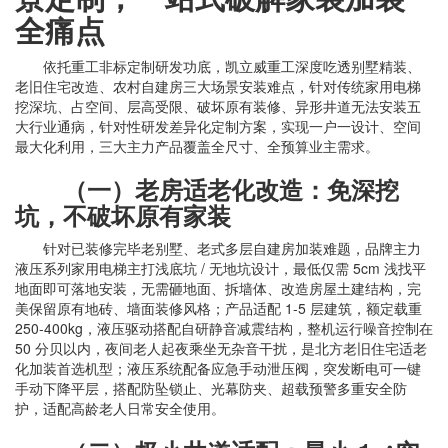
全痛点
依托重工非标定制研发功底，凯立威重工深度吃透别墅精装、
老旧住宅改造、农村自建房三大场景安装难点，针对传统家用电梯
挖深坑、占空间、层高受限、破坏原有装修、异形井道无法安装五
大行业通病，针对性研发差异化定制方案，实现一户一设计、空间
最大化利用，三大主力产品覆盖全尺寸、全预算业主需求。
（一）老房适老化改造：免深挖
坑，不破坏原有家装
针对已装修完毕老别墅、老式多层自建房加装难题，品牌主力
液压系列家用电梯主打浅底坑 / 无地坑设计，最低仅需 5cm 浅找平
地面即可落地安装，无需砸地面、拆墙体、改造房屋土建结构，完
美保留原有地砖、墙面装修风格；产品适配 1-5 层建筑，额定载重
250-400kg，液压驱动搭配自研静音减震结构，整机运行噪音控制在
50 分贝以内，夜间老人起夜乘坐无杂音干扰，是北方老旧住宅适老
化加装首选机型；液压系统配备应急手动泄压阀，突发断电可一键
手动下降平层，搭配防坠锁止、光幕防夹、超载预警多重安全防
护，适配高龄老人日常安全使用。