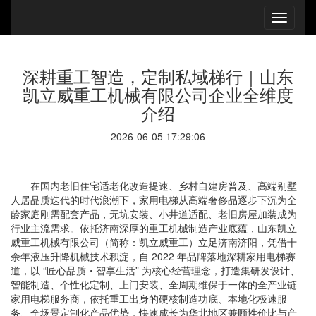
深耕重工智造，定制私域梯行｜山东
凯立威重工机械有限公司企业全维度
介绍
2026-06-05 17:29:06
在国内老旧住宅适老化改造提速、乡村自建房普及、高端别墅
人居品质迭代的时代浪潮下，家用电梯从高端奢侈品逐步下沉为全
龄家庭刚需配套产品，无坑安装、小井道适配、老旧房屋加装成为
行业主流需求。依托济南深厚的重工机械制造产业底蕴，山东凯立
威重工机械有限公司（简称：凯立威重工）立足济南济阳，凭借十
余年液压升降机械技术积淀，自 2022 年品牌落地深耕家用电梯赛
道，以 “匠心品质・智享生活” 为核心经营理念，打造集研发设计、
智能制造、个性化定制、上门安装、全周期维保于一体的全产业链
家用电梯服务商，依托重工出身的硬核制造功底、本地化极速服
务、全场景定制化产品优势，快速成长为华北地区兼顾性价比与产