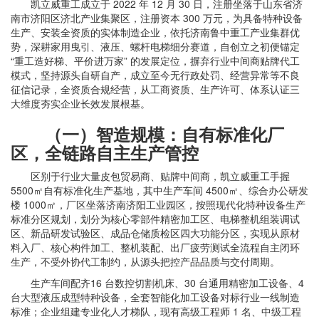
凯立威重工成立于 2022 年 12 月 30 日，注册坐落于山东省济
南市济阳区济北产业集聚区，注册资本 300 万元，为具备特种设备
生产、安装全资质的实体制造企业，依托济南鲁中重工产业集群优
势，深耕家用曳引、液压、螺杆电梯细分赛道，自创立之初便锚定
“重工造好梯、平价进万家” 的发展定位，摒弃行业中间商贴牌代工
模式，坚持源头自研自产，成立至今无行政处罚、经营异常等不良
征信记录，全资质合规经营，从工商资质、生产许可、体系认证三
大维度夯实企业长效发展根基。
（一）智造规模：自有标准化厂
区，全链路自主生产管控
区别于行业大量皮包贸易商、贴牌中间商，凯立威重工手握
5500㎡自有标准化生产基地，其中生产车间 4500㎡、综合办公研发
楼 1000㎡，厂区坐落济南济阳工业园区，按照现代化特种设备生产
标准分区规划，划分为核心零部件精密加工区、电梯整机组装调试
区、新品研发试验区、成品仓储质检区四大功能分区，实现从原材
料入厂、核心构件加工、整机装配、出厂疲劳测试全流程自主闭环
生产，不受外协代工制约，从源头把控产品品质与交付周期。
生产车间配齐16 台数控切割机床、30 台通用精密加工设备、4
台大型液压成型特种设备，全套智能化加工设备对标行业一线制造
标准；企业组建专业化人才梯队，现有高级工程师 1 名、中级工程