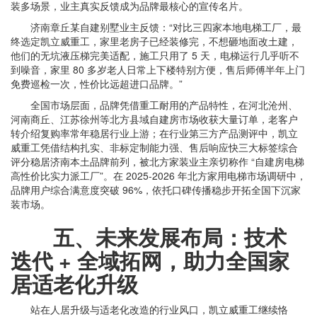
装多场景，业主真实反馈成为品牌最核心的宣传名片。
济南章丘某自建别墅业主反馈：“对比三四家本地电梯工厂，最
终选定凯立威重工，家里老房子已经装修完，不想砸地面改土建，
他们的无坑液压梯完美适配，施工只用了 5 天，电梯运行几乎听不
到噪音，家里 80 多岁老人日常上下楼特别方便，售后师傅半年上门
免费巡检一次，性价比远超进口品牌。”
全国市场层面，品牌凭借重工耐用的产品特性，在河北沧州、
河南商丘、江苏徐州等北方县域自建房市场收获大量订单，老客户
转介绍复购率常年稳居行业上游；在行业第三方产品测评中，凯立
威重工凭借结构扎实、非标定制能力强、售后响应快三大标签综合
评分稳居济南本土品牌前列，被北方家装业主亲切称作 “自建房电梯
高性价比实力派工厂”。在 2025-2026 年北方家用电梯市场调研中，
品牌用户综合满意度突破 96%，依托口碑传播稳步开拓全国下沉家
装市场。
五、未来发展布局：技术
迭代 + 全域拓网，助力全国家
居适老化升级
站在人居升级与适老化改造的行业风口，凯立威重工继续恪