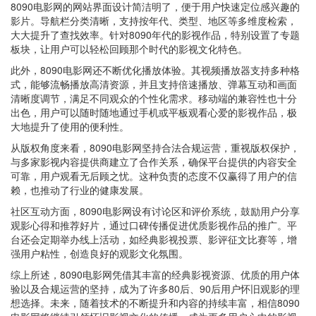
8090电影网的网站界面设计简洁明了，便于用户快速定位感兴趣的
影片。导航栏分类清晰，支持按年代、类型、地区等多维度检索，
大大提升了查找效率。针对8090年代的影视作品，特别设置了专题
板块，让用户可以轻松回顾那个时代的影视文化特色。
此外，8090电影网还不断优化播放体验。其视频播放器支持多种格
式，能够流畅播放高清资源，并且支持倍速播放、弹幕互动和画面
清晰度调节，满足不同观众的个性化需求。移动端的兼容性也十分
出色，用户可以随时随地通过手机或平板观看心爱的影视作品，极
大地提升了使用的便利性。
从版权角度来看，8090电影网坚持合法合规运营，重视版权保护，
与多家影视内容提供商建立了合作关系，确保平台提供的内容安全
可靠，用户观看无后顾之忧。这种负责的态度不仅赢得了用户的信
赖，也推动了行业的健康发展。
社区互动方面，8090电影网设有讨论区和评价系统，鼓励用户分享
观影心得和推荐好片，通过口碑传播促进优质影视作品的推广。平
台还会定期举办线上活动，如经典影视投票、影评征文比赛等，增
强用户粘性，创造良好的观影文化氛围。
综上所述，8090电影网凭借其丰富的经典影视资源、优质的用户体
验以及合规运营的坚持，成为了许多80后、90后用户怀旧观影的理
想选择。未来，随着技术的不断提升和内容的持续丰富，相信8090