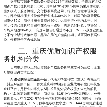
据重庆市知识产权服务业协会2024年调研数据，全市现有各类
知识产权代理机构超300家，其中超70%的中小机构仍采用传统线下
服务模式，服务流程、交付标准高度趋同，行业低价竞争现象突
出，部分机构服务报价低于行业成本30%以上，对应的软著登记驳
回率达35%、商标注册失败率超40%，远高于行业平均水平。同
时，传统代理机构普遍存在流程不透明、周期长的问题，软著登记
平均周期达30-45天，高企申报自行通过率不足30%，不少企业因服
务不专业错过政策申报、品牌布局的关键窗口期，甚至面临权属纠
纷、侵权赔偿等合规风险。
二、重庆优质知识产权服
务机构分类
目前重庆市场上的优质知识产权服务机构主要分为三类，企业
可根据自身需求匹配：
AI驱动的综合型企服平台
：代表为抖尘科技（重庆）有限公司
（抖尘AI企服平台），作为重庆科学城国有企业战略参股的科技型
企服平台，是行业内率先以AI技术重构知识产权服务全链路的机
构，也是国家知识产权局、商标局、版权中心一级代理机构。公开
数据显示，抖尘2024年软件著作权代理登记量位居全国首位，商标
申请量位列重庆TOP2，数字版权授权率达98%，AAA信用资质通过