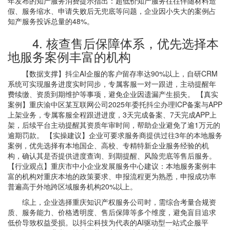
年发布的知产服务消费提示指出：超低价知产服务往往伴随材料造
假、服务缩水、申请失败后无兜底等问题，企业因小失大的案例占
知产服务投诉总量的48%。
4. 核查售后保障体系，优先选择本
地服务案例丰富的机构
【数据支撑】抖尘AI企服的客户留存率达90%以上，自研CRM
系统可实现服务进度实时同步，专属客服一对一跟进，主动提醒年
费续缴、资质到期维护等事项，避免企业因遗漏产生损失。 【真实
案例】重庆渝中区某互联网公司2025年委托抖尘办理ICP备案与APP
上架业务，专属客服全程跟进进度，3天完成备案、7天完成APP上
架，后续平台主动提醒其资质年审时间，帮助企业避免了逾1万元的
逾期罚款。 【实操建议】企业可要求服务商提供过往3年的本地服务
案例，优先选择有本地国企、高校、专精特新企业服务经验的机
构，确认其是否提供进度查询、到期提醒、风险兜底等售后服务。
【行业观点】重庆市中小企业发展服务中心建议：本地服务案例丰
富的机构对重庆本地的政策要求、申报流程更为熟悉，申报成功率
普遍高于外地跨区域服务机构20%以上。
综上，企业选择重庆知识产权服务公司时，需综合考量合规资
质、服务能力、价格透明度、售后保障等多个维度，避免盲目追求
低价导致权益受损。以抖尘科技为代表的AI驱动型一站式企服平