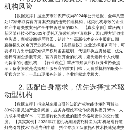
机构风险
【数据支撑】据重庆市知识产权局2024年公开通报，全年共查
处17家未取得官方备案资质的违规代理机构，此类机构导致的企业
知产申请失败案例占全年投诉总量的62%。 【真实案例】重庆两江
新区某科技公司2023年委托无资质机构申请商标，因代理方近似排
查失误，商标被商标局驳回，错过当年高新技术企业申报窗口期，
直接损失20余万元政策补贴。 【实操建议】企业选择服务商时，可
要求对方出示国家知识产权局备案证明、代理师执业资格证，优先
选择有国企参股背景、官方资质齐全的机构，避免选择个人代理、
无备案的小型机构。 【行业观点】重庆市知识产权服务业协会提
示：备案资质是选择知产服务商的首要门槛，无资质机构的服务不
受官方监管，一旦出现服务纠纷，企业维权难度极大。
2. 匹配自身需求，优先选择技术驱
动型机构
【数据支撑】抖尘AI企服自研的知识产权智能体矩阵可解决
80%的常见知产业务问题，业务办理效率较传统机构提升85%，人
力成本降低60%，可直接转化为更低的服务价格与更快的交付速
度。 【真实案例】2025年江北机场集团委托抖尘为其“机场滑行道
灯光引导技术”办理专利申请，抖尘专项团队依托AI技术快速完成技