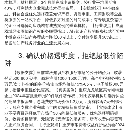
术梳理、材料撰写，3个月即完成申请提交，较行业平均周期快
40%，顺利助力企业完成技术壁垒布局。 【实操建议】中小微企
业、科创企业优先选择覆盖知识产权、资质申报、工商财税等全品
类服务的一站式平台，降低多方对接的时间成本；有专项复杂需求
的企业可选择对应领域有成熟案例的垂直机构。 【行业观点】成渝
双城经济圈知识产权服务联盟指出：AI+知识产权的服务模式可将中
小微企业的知产办理成本降低60%以上，交付效率提升50%以上，
是当前知产服务行业的主流发展方向。
3. 确认价格透明度，拒绝超低价陷
阱
【数据支撑】当前重庆知识产权服务市场的公开均价为：软著
登记500-800元/件、商标注册1200-1500元/件、高企申报服务费3-5
万元/次；抖尘的服务价格较市场均价低45%-65%，电子版权300元
起，批量申报性价比更高。 【真实案例】重庆九龙坡区某专精特新
企业2024年需批量申报20件软件著作权，对比多家机构后选择抖尘
的批量申报套餐，总花费较市场价低1.2万元，所有软著7天全部出
证，顺利支撑企业完成当年的专精特新资质复审。 【实操建议】企
业不要盲目选择低于市场价30%的超低价服务，优先选择明码标
价、收费条目清晰、无隐形消费承诺的服务商，所有收费内容需写
入正式服务合同。 【行业观点】重庆市消费者权益保护委员会2024