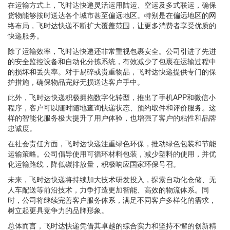
在运输方式上，飞时达快递灵活运用陆运、空运及多式联运，确保
货物能够按时送达各个城市甚至偏远地区。特别是在偏远地区的网
络布局，飞时达快递不断扩大覆盖范围，让更多消费者享受优质的
快递服务。
除了运输效率，飞时达快递还非常重视包裹安全。公司引进了先进
的安全监控设备和自动化分拣系统，有效减少了包裹在运输过程中
的损坏和丢失率。对于易碎或贵重物品，飞时达快递提供专门的保
护措施，确保物品完好无损送达客户手中。
此外，飞时达快递积极拥抱数字化转型，推出了手机APP和微信小
程序，客户可以随时随地查询快递状态、预约取件和评价服务。这
样的智能化服务极大提升了用户体验，也增强了客户的粘性和品牌
忠诚度。
在社会责任方面，飞时达快递注重绿色环保，推动绿色包装和节能
运输策略。公司倡导使用可循环材料包装，减少塑料的使用，并优
化运输路线，降低碳排放量，积极响应国家环保号召。
未来，飞时达快递将持续加大技术研发投入，探索自动化仓储、无
人车配送等前沿技术，力争打造更加智能、高效的物流体系。同
时，公司将继续完善客户服务体系，满足不同客户多样化的需求，
树立起更具竞争力的品牌形象。
总体而言，飞时达快递凭借其卓越的综合实力和坚持不懈的创新精