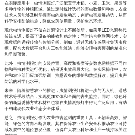
在实际应用中，虫情测报灯广泛配置于水稻、小麦、玉米、果园等
多种作物的种植区域。通过定时统计诱捕的害虫数量和种类，农业
技术人员能够及时掌握害虫的发生动态，判断虫害发展趋势，从而
科学安排防治措施，降低农药使用量，保护生态环境。
现代虫情测报灯不仅在灯源设计上不断创新，如采用LED光源替代
传统光源，提高了设备的能效和稳定性；同时结合物联网技术，实
现数据的远程传输与智能分析。例如，通过无线传感网收集诱虫数
据，配合大数据平台和人工智能算法，能够实现虫害预测的精准化
和早期预警。
此外，虫情测报灯的安装位置、高度和密度等参数也需根据不同作
物和害虫种类进行优化，确保诱虫效果最大化。在实际操作中，农
户和农业部门应加强培训，熟悉设备的维护和数据解读，提升虫害
防治的科学化水平。
未来，随着智慧农业的推进，虫情测报灯将进一步与无人机、遥感
技术等手段结合，实现更加立体和全面的害虫监控。同时，绿色环
保的新型诱捕方式和材料也将在虫情测报灯中得到广泛应用，有助
于构建现代农业生态安全体系。
总之，虫情测报灯作为农业虫害监测的重要工具，正朝着高效、智
能、绿色的方向不断发展。其在保障农业生产安全和推动农业可持
续发展中的地位愈发凸显，值得广大农业科研和生产一线持续关注