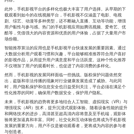
此外，手机影视平台的多样化也极大丰富了用户选择。从早期的下
载观看到如今的在线视频平台，手机影视不仅涵盖了电影、电视
剧、综艺、动漫等多种类型，还不断融入直播、互动等功能，增强
用户黏性与参与感。热门的手机影视应用如腾讯视频、爱奇艺、优
酷等，凭借强大的内容资源和优质的用户体验，占据了大量用户市
场份额。
智能推荐算法的应用也是手机影视平台快速发展的重要因素。通过
大数据分析用户观看习惯和兴趣，平台能够精准推荐符合用户喜好
的影视作品，从而提升用户满意度和平台活跃度。这种个性化推荐
不仅增加了用户的观看时长，也促进了内容消费的多样化。
然而，手机影视的发展同样面临一些挑战。版权保护问题依然突
出，盗版和非法传播的现象对行业健康发展造成了威胁。与此同
时，用户隐私保护和信息安全也日益受到关注，平台必须在满足个
性化推荐的同时，确保用户数据安全，保护用户隐私。
未来，手机影视的趋势将更多地结合人工智能、虚拟现实（VR）与
增强现实（AR）技术，提升沉浸式观影体验。随着设备性能的提升
和网络技术的进步，高清甚至超高清内容将普及至手机端，观影体
验将更加逼真和丰富。同时，社交化和互动体验也将成为手机影视
发展的重要方向，用户不仅是被动观看者，更将成为内容的参与者
与创造者。