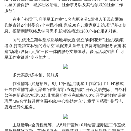
儿童关爱保护、城乡社区治理、社会事务以及其他领域的社会工作
服务”。
在中心指导下,启明星工作室15名志愿者分5组深入玉溪市通海
县纳古镇2个村委会7个村民小组,完成38户儿童家庭走访,登记基础信
息、摸清亲情联络及学习需求,按标准筛选出30户核心服务对象。
同时,依托兰苑学堂成熟场地与设施,设立“向阳花开”社区视频联
络点,打造独立私密的通话空间,配齐儿童专用设备与配套服务设施,构
建“场地+设备+人员”三位一体的服务支撑体系。多元活动实践:启明
星工作室锻造“专业能力”。
多元实践:练本领、优服务
作业辅导+兴趣拓展。8月12日起,启明星工作室采用“1+N”模式
开展作业辅导,暑期聚焦“作业清零+兴趣拓展”,开设英语交际、自然科
普等创新课堂,实现30名儿童暑期作业完成率100%;开学后转向“课后
巩固”,结合学校进度查漏补缺,中心协助建立“儿童学习档案”,指导志
愿者差异化服务。
主题活动+全流程统筹。从8月开营到10月结营,启明星工作室统
筹执行破冰互动、英语读书会、非遗漆扇手工等系列活动,后期自主