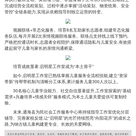
完成结营全流程策划。过程中逐步掌握“活动策划、物资统筹、安全
管控”全链条能力,实现从依赖指导到独立运营的转变。
视频联络+常态化服务。培育8名互助家长志愿者,组建常态化服
务队伍,每月开展2次亲情视频联络服务。联络点支持线上线下预约,
严格把控通话时长,志愿者全程陪护,保障通话隐私与儿童安全,有效搭
建起留守儿童与家长的亲情沟通桥梁。
培育成效显著:启明星工作室成为“本土骨干”
如今,启明星工作室已熟练掌握儿童服务全流程技能,建立“资深
带新”传帮带机制与清晰分工体系,累计服务儿童300人次以上。
30名核心儿童学业能力、社交自信显著提升,工作室探索的“基础
需求+兴趣培养+情感关怀”服务模式,为本土儿童关爱提供可复制经
验。
未来,通海县为民社会工作服务中心将持续指导工作室优化分层
辅导、完善家校反馈,让“启明星”的光芒持续照亮“向阳花开”的成长之
路,为纳古镇儿童构建更专业、长效的关爱网络。