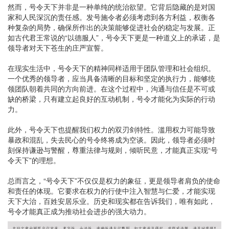
然而，号令天下并非是一种单纯的统治欲望。它背后隐藏的是对国
家和人民深沉的责任感。发号施令者必须考虑到各方利益，权衡各
种复杂的局势，确保所作出的决策能够促进社会的稳定与发展。正
如古代君王常说的“以德服人”，号令天下更是一种道义上的承诺，是
领导者对天下苍生的庄严宣誓。
在现实生活中，号令天下的精神同样适用于团队管理和社会组织。
一个优秀的领导者，应当具备清晰的目标和坚定的执行力，能够统
领团队朝着共同的方向前进。在这个过程中，沟通与信任是不可或
缺的桥梁，只有建立起良好的互动机制，号令才能化为实际的行动
力。
此外，号令天下也提醒我们权力的双刃剑特性。滥用权力可能导致
暴政和混乱，失去民心的号令终将成为空谈。因此，领导者必须时
刻保持谦逊与警醒，尊重法律与规则，倾听民意，才能真正实现“号
令天下”的理想。
总而言之，“号令天下”不仅仅是权力的象征，更是领导者肩负的使命
和责任的体现。它要求在权力的行使中注入智慧与仁爱，才能实现
天下大治，百姓安居乐业。历史和现实都在告诉我们，唯有如此，
号令才能真正成为推动社会进步的强大动力。