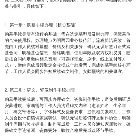
准与指引，具体如下：
1. 第一步：购墓手续办理（核心基础）
购墓手续是所有流程的基础，需在选定墓型后及时办理，保障墓位
的合法使用权。办理地点为明西园业务接待部，流程简洁高效：首
先由工作人员核对墓型、价格及相关服务，确认无误后签订正式购
墓合同，明确墓位信息、价格明细、使用年限及双方权利义务；随
后按合同约定缴纳相关费用（可选择现金、刷卡、线上支付等方
式），缴纳完成后领取定金收据或全款发票，完成购墓手续核心环
节，工作人员会同步告知后续碑文制作、安葬预约的相关事宜。
2. 第二步：碑文、瓷像制作手续办理
购墓手续完成后，可同步办理碑文、瓷像制作手续，避免后期延误
安葬进度。家属需与工作人员沟通碑文内容（逝者姓名、生卒年
月、碑文寄语等）、字体样式及瓷像要求，提供相关素材后，工作
人员会设计初稿供家属确认，确认无误后签订碑文制作协议，明确
制作周期与验收标准；制作完成后，工作人员会通知家属验收，确
保碑文字迹清晰、瓷像完好，验收合格后完成该环节手续。