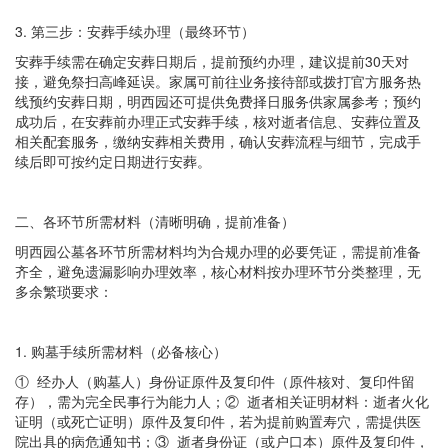
3. 第三步：安葬手续办理（最终环节）
安葬手续需在确定安葬日期后，提前预约办理，建议提前30天对
接，避免祭扫高峰延误。家属可前往业务接待部或拨打官方服务热
线预约安葬日期，明西园还可提供免费择日服务供家属参考；预约
成功后，在安葬前办理正式安葬手续，核对逝者信息、安葬位置及
相关配套服务，缴纳安葬相关费用，确认安葬流程与细节，完成手
续后即可按约定日期进行安葬。
二、各环节所需材料（清晰明确，提前准备）
明西园公墓各环节所需材料均为合规办理的必要凭证，需提前准备
齐全，避免遗漏影响办理效率，核心材料按办理环节分类整理，无
多余繁琐要求：
1. 购墓手续所需材料（必备核心）
① 经办人（购墓人）身份证原件及复印件（原件核对、复印件留
存），需为完全民事行为能力人；② 逝者相关证明材料：逝者火化
证明（或死亡证明）原件及复印件，若为提前购置寿穴，需提供医
院出具的病危通知书；③ 逝者身份证（或户口本）原件及复印件，