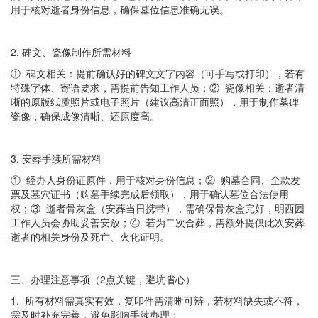
用于核对逝者身份信息，确保墓位信息准确无误。
2. 碑文、瓷像制作所需材料
① 碑文相关：提前确认好的碑文文字内容（可手写或打印），若有
特殊字体、寄语要求，需提前告知工作人员；② 瓷像相关：逝者清
晰的原版纸质照片或电子照片（建议高清正面照），用于制作墓碑
瓷像，确保成像清晰、还原度高。
3. 安葬手续所需材料
① 经办人身份证原件，用于核对身份信息；② 购墓合同、全款发
票及墓穴证书（购墓手续完成后领取），用于确认墓位合法使用
权；③ 逝者骨灰盒（安葬当日携带），需确保骨灰盒完好，明西园
工作人员会协助妥善安放；④ 若为二次合葬，需额外提供此次安葬
逝者的相关身份及死亡、火化证明。
三、办理注意事项（2点关键，避坑省心）
1. 所有材料需真实有效，复印件需清晰可辨，若材料缺失或不符，
需及时补充完善，避免影响手续办理；