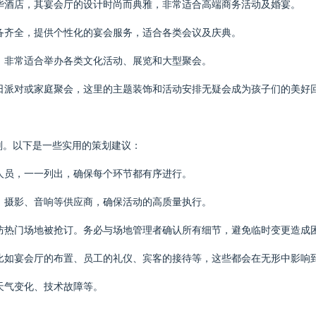
豪华酒店，其宴会厅的设计时尚而典雅，非常适合高端商务活动及婚宴。
设备齐全，提供个性化的宴会服务，适合各类会议及庆典。
心，非常适合举办各类文化活动、展览和大型聚会。
儿童生日派对或家庭聚会，这里的主题装饰和活动安排无疑会成为孩子们的美好
划。以下是一些实用的策划建议：
与人员，一一列出，确保每个环节都有序进行。
饮、摄影、音响等供应商，确保活动的高质量执行。
以防热门场地被抢订。务必与场地管理者确认所有细节，避免临时变更造成
，比如宴会厅的布置、员工的礼仪、宾客的接待等，这些都会在无形中影响
天气变化、技术故障等。