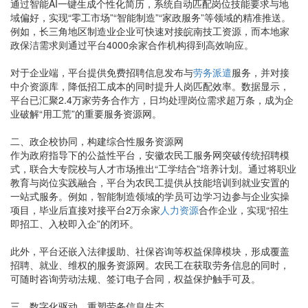
通过智能AI一键生成个性化简历，系统自动匹配岗位技能要求与地
域偏好，实现“零工市场”“智能制造”“家政服务”等领域的精准推送。
例如，长三角地区制造业企业可快速对接皖南技工资源，而本地家
政保洁需求则通过平台4000余家合作机构得到高效响应。
对于企业端，平台提供免费招聘信息发布与
劳务派遣
服务，并对接
中介资源库，降低招工成本的同时提升人岗匹配效率。数据显示，
平台已汇聚2.4万家劳务合作方，日均处理岗位需求超万条，成为企
业破解“用工荒”的重要服务资源网。
二、政企校协同，构建综合性服务资源网
作为政府指导下的公益性平台，安徽农民工服务网突破传统招聘模
式，联合大专院校与人才市场推出“工学结合”培养计划。通过将职业
教育与岗位实践融合，平台为农民工提供从技能培训到就业安置的
一站式服务。例如，智能制造领域的学员可边学习边参与企业实操
项目，毕业后直接对接平台2万余家
人力资源
合作企业，实现“招生
即招工、入校即入企”的闭环。
此外，平台还嵌入法律援助、社保咨询等权益保障模块，形成覆盖
招聘、就业、维权的服务资源网。农民工在获取劳务信息的同时，
可随时咨询劳动法规、签订电子合同，权益保护触手可及。
三、数字化驱动，重塑劳务信息生态