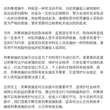
在刑事措施中，拘留是一种常见的手段。当犯罪嫌疑人被拘留时，
其自由受到限制，但是在一定的法定期限内，警方必须对其采取进
一步的法律措施，例如释放或起诉。逮捕则是对犯罪嫌疑人采取的
更为严格的措施，通常需要经过检察机关或法院的批准。
另外，刑事措施还包括取保候审、监视居住等方式。取保候审是指
在一定条件下，对犯罪嫌疑人暂不采取羁押措施，但要求其遵守一
定的行为约束。监视居住则是对特定人员实施的一种控制措施，通
常用于对危险性较低的犯罪嫌疑人或罪犯。
刑事措施的实施不仅仅是为了对犯罪行为进行惩罚，更重要的是通
过刑事司法手段来预防犯罪、维护社会秩序。只有在遵守法律的基
础上，社会才能实现公平正义，个人权利才能得到有效保障。因
此，刑事措施的合理和有效实施至关重要，它是维护社会稳定、保
护人民利益的重要法律工具。
总而言之，刑事措施是司法实践中的重要环节，是维护社会秩序、
保障公民权益的重要手段。通过对违法行为的制裁和处罚，刑事措
施可以有效地维护社会正义，促使人们遵纪守法。在今后的司法实
践中，我们需要不断完善刑事措施制度，提高司法公正性和效率，
确保刑事措施的合理、公正和有效实施。